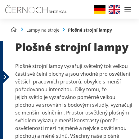
Togg
navi
Lampy na stroje
Plošné strojní lampy
Plošné strojní lampy
Plošné strojní lampy vyzařují světelný tok velkou
částí své čelní plochy a jsou vhodné pro osvětlení
větších pracovních prostorů, obvykle s menší
požadovanou intenzitou. Díky tomu, že
jejich světlo je vyzařováno poměrně velkou
plochou ve srovnání s bodovými svítidly, vyznačují
se menším oslněním. Prostor osvětlený plošným
svítidlem vykazuje menší konstrasty (poměr
osvětlenosti mezi nejméně a nejvíce osvětlenou
plochou) a méně stínů. Všechny naše plošné